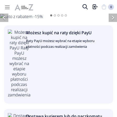
KUP TERAZ
KUP TERAZ
KUP TERAZ
KUP TERAZ
KUP TERAZ
0


Możesz kupić na raty dzięki PayU
Raty PayU możesz wybrać na etapie wyboru
płatności podczas realizacji zamówienia
Dostawa kurierem lub do paczkomatu