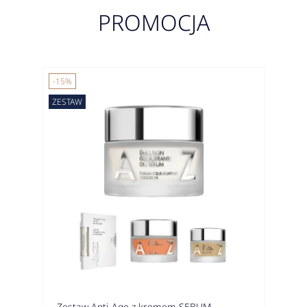
PROMOCJA
-15%
ZESTAW
Zestaw Anti-Age z kremem SEBUM